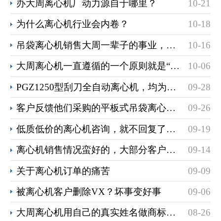
办大周离心机厂动力源自于哪里？
10-21
为什么离心机行业会内卷？
10-18
吊袋离心机销售大周一辈子的事业，没必要火急火燎
10-16
大周离心机一直遵循的一个原则就是“慢就是快”，心慢手勤
10-06
PGZ1250型刮刀全自动离心机，均为老客户常年复购订单
09-28
客户反馈他们采购的平板式吊袋离心机经常会出现故障
09-26
低质低价的离心机咨询，就不回复了，今天高端订单来了
09-19
离心机销售情况蛮好的，大部分客户开启了备货模式
09-14
关于离心机订单的痛苦
09-09
被离心机客户删除VX？坏事变好事
09-06
大周离心机用自己的真实姓名做商标，你敢吗？
08-26