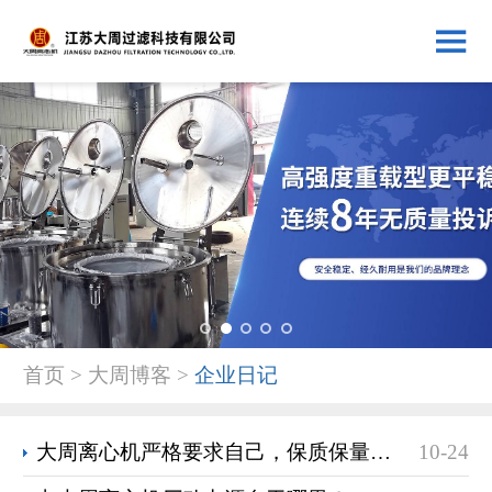
1
2
3
4
5
首页 > 大周博客 >
企业日记
大周离心机严格要求自己，保质保量完成刮刀全自动离心机
10-24