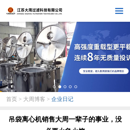
1
2
3
4
5
首页 > 大周博客 >
企业日记
吊袋离心机销售大周一辈子的事业，没