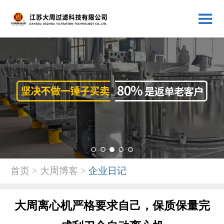
1
2
3
4
5
首页 > 大周博客 >
企业日记
大周离心机严格要求自己，保质保量完