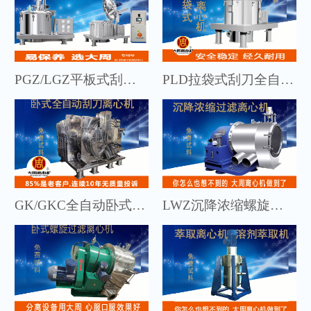
PGZ/LGZ平板式刮刀下部卸料全自动离心机保用十年
PLD拉袋式刮刀全自动离心机比同类厂家产量高15%，价格优惠
GK/GKC全自动卧式刮刀离心机，产量高、全自动循环作业
LWZ沉降浓缩螺旋卸料过滤离心机_浓缩过滤组合式离心机成品干度高