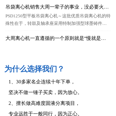
吊袋离心机销售大周一辈子的事业，没必要火急火燎
卷现象的出现。例如，在舆情期间，工厂能够正常生
产的稀缺，使得离心机行业不得不通过激烈的竞争来
PSD1250型平板吊袋离心机～这批优质吊袋离心机的特
争取，从而产生了“生产内卷”现象。
殊性在于，转鼓及轴承座采用特制加强型球墨铸件制
作。质量标准是按照优质吊袋离心机的质量标准生产
大周离心机一直遵循的一个原则就是“慢就是快”，心慢手勤
定制的，主轴上我们采用了由上而下顺流保养的生产
工艺，支持客户对离心机核心传动系统进行日常维护
离心机大周做自家全自动离心机，一直遵循的一个原
保养，减轻了设备的机械疲劳，增加了设备的运行稳
则就是“慢就是快”，心慢手勤。静待属于离心机大周
定性和安全性，减少了维护成和时间，大大延长了维
的，属于自家全自动离心机的荷花效应。 荷花效应10
护维修周期，提高了生产效率。我们的优质吊袋离心
为什么选择我们？
PGZ1250型刮刀全自动离心机，均为老客户常年复购订单
年不来，我就再多等5年。一辈子的事业，何必火急火
机，故障率低，离心机寿命长。
燎。 有10年积累的客户资源，有自己打拼下来的工
为什么我们公司生产的全自动刮刀离心机的耐用寿命
1、30多家名企连续十年下单，
厂，我这些年，一线生产销售发货经验的积累。有坚
时长要比市场上的刮刀离心机耐用时长，多出20%，故
韧的品质，和不忘初心的砥砺前行。
障率低很多呢？ 首先，在我们公司，寿命时长性能好
坚决不做一锤子买卖，因为放心。
大周离心机严格要求自己，保质保量完成刮刀全自动离心机
只是刮刀全自动离心机的标配。 我们公司生产的刮刀
2、擅长做高难度固液分离项目，
全自动离心机，不仅寿命时长性能好，而且故障率
6台LGZ1250型刮刀全自动离心机。制药分离设备上配
专业远胜于一般同行，因为正心。
低，传动件包终身，离心机基本无振动。这样的离心
套用的刮刀全自动离心机，想要寿命时间长，质量标