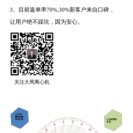
机才是真正的寿命长刮刀全自动离心机，才能保证离
准必须采用高品质优质全自动离心机的质量标准。什
3、目前返单率70%,30%新客户来自口碑，
心机的耐用时间。
办大周离心机厂动力源自于哪里？
么样的全自动离心机的寿命时间会更长。那种不仅只
让用户绝不踩坑，因为安心。
关注全自动离心机的使用寿命性能，还关注到全自动
十几年前，张家港离心机的老板主力军就是60后了，
离心机的故障率低，稳定性，安全性能的全自动离心
年营收几千万、开BBA保时捷、一年赚半到一套房是
机寿命时间会更长。20家名企连续6年下单，找离心机
这帮人的标配。他们几乎无一例外都是毕业就自带一
大周采购刮刀全自动离心机，质量比保险公司还保
为什么离心机行业会内卷？
身闯劲，一头扎进这市场里，学技术，做销售，开工
险，服务比客户还客户。
厂，一路摸索一路成长。不少都进车间干过活。
首先，从社会层面来看，资源分配的不平等是导致内
卷的重要因素。在资源有限的情况下，人们为了争夺
更多的资源，不得不付出更多的努力，这就导致了内
关注大周离心机
卷现象的出现。例如，在舆情期间，工厂能够正常生
产的稀缺，使得离心机行业不得不通过激烈的竞争来
争取，从而产生了“生产内卷”现象。