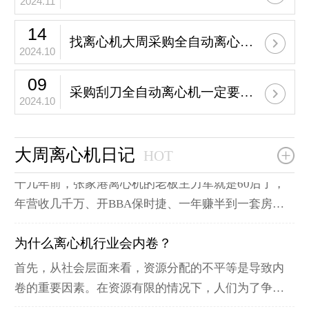
2024.11
DXZ型提袋式离心机，它是一种全封
为什么我们公司生产的全自动刮刀离心机的耐用寿命
闭，全液压传动，液压制动的离心
时长要比市场上的刮刀离心机耐用时长，多出20%，故
14
找离心机大周采购全自动离心机，耐用时间会多20%以上
机。 十一、根据物料特性，离心机
障率低很多呢？ 首先，在我们公司，寿命时长性能好
2024.10
生产厂家提供全碳钢、半不锈钢、全
大周离心机严格要求自己，保质保量完成刮刀全自动离心机
只是刮刀全自动离心机的标配。 我们公司生产的刮刀
09
不锈钢、衬塑料、衬橡胶、衬四氟、
全自动离心机，不仅寿命时长性能好，而且故障率
采购刮刀全自动离心机一定要找一个靠谱的厂家
6台LGZ1250型刮刀全自动离心机。制药分离设备上配
2024.10
钛材、哈氏合金等材质供您选择。
低，传动件包终身，离心机基本无振动。这样的离心
套用的刮刀全自动离心机，想要寿命时间长，质量标
根据物料特性，离心机生产厂家提供
机才是真正的寿命长刮刀全自动离心机，才能保证离
准必须采用高品质优质全自动离心机的质量标准。什
符合客户所要求的特制离心机，定制
心机的耐用时间。
大周离心机日记
办大周离心机厂动力源自于哪里？
么样的全自动离心机的寿命时间会更长。那种不仅只
HOT
型离心机，只要您有要求，都能尽量
关注全自动离心机的使用寿命性能，还关注到全自动
十几年前，张家港离心机的老板主力军就是60后了，
满足。
离心机的故障率低，稳定性，安全性能的全自动离心
年营收几千万、开BBA保时捷、一年赚半到一套房是
机寿命时间会更长。20家名企连续6年下单，找离心机
这帮人的标配。他们几乎无一例外都是毕业就自带一
大周采购刮刀全自动离心机，质量比保险公司还保
为什么离心机行业会内卷？
身闯劲，一头扎进这市场里，学技术，做销售，开工
险，服务比客户还客户。
厂，一路摸索一路成长。不少都进车间干过活。
首先，从社会层面来看，资源分配的不平等是导致内
卷的重要因素。在资源有限的情况下，人们为了争夺
更多的资源，不得不付出更多的努力，这就导致了内