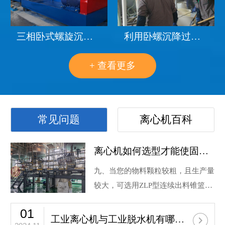
三相卧式螺旋沉降离心机处理厨余垃圾步骤
利用卧螺沉降过滤组合式离心机分离硫酸钠，高收益低成本的高效回收方法
+ 查看更多
常见问题
离心机百科
离心机如何选型才能使固液分离效果更好？
九、当您的物料颗粒较粗，且生产量
较大，可选用ZLP型连续出料锥篮式
离心机。 十、若您分离的物料属易
01
PGZ1250型刮刀全自动离心机，均为老客户常年复购订单
燃，易爆、有毒的物品，请您选用
工业离心机与工业脱水机有哪些区别