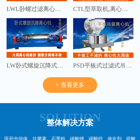
LWL卧螺过滤离心机，筛网离心机，脱硫自动连续离心机比同行产量高20%
CTL型萃取机,离心萃取机,萃取,溶剂萃取剂,离心萃取剂
LW卧式螺旋沉降式离心机，三相卧螺离心机，卧式沉降离心机厂家
PSD平板式过滤式吊袋离心机使用寿命是同行的3倍以上
+ 查看更多
SOLUTION
整体解决方案
医药中间体、抗菌素、石墨粉、碳酸锂、碳酸钙、催化剂、硫酸